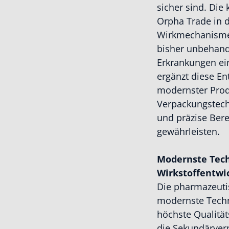
sicher sind. Die
Orpha Trade in 
Wirkmechanismen 
bisher unbehand
Erkrankungen ei
ergänzt diese En
modernster Prod
Verpackungstechn
und präzise Bere
gewährleisten.
Modernste Tech
Wirkstoffentwi
Die pharmazeutis
modernste Techno
höchste Qualitä
die Sekundärver