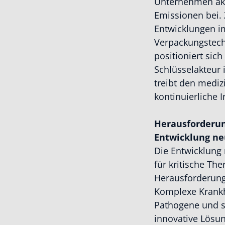
Unternehmen akt
Emissionen bei.
Entwicklungen im
Verpackungstech
positioniert sic
Schlüsselakteur 
treibt den mediz
kontinuierliche I
Herausforderun
Entwicklung ne
Die Entwicklung
für kritische The
Herausforderung
Komplexe Krankhe
Pathogene und s
innovative Lösun