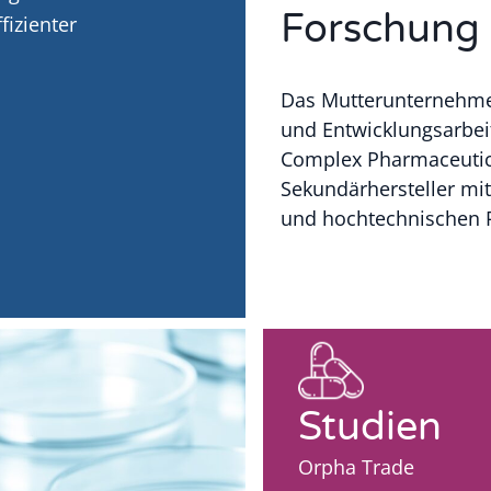
Forschung
fizienter
Das Mutterunternehmen
und Entwicklungsarbeit
Complex Pharmaceutica
Sekundärhersteller m
und hochtechnischen 
Studien
Orpha Trade