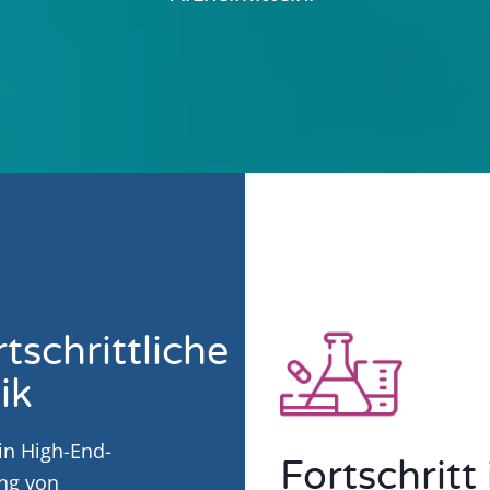
tschrittliche
ik
in High-End-
Fortschritt
ng von