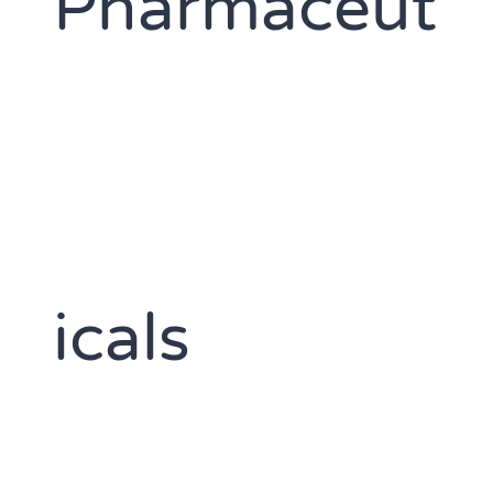
Pharmaceut
icals